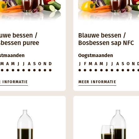
uwe bessen /
Blauwe bessen /
bessen puree
Bosbessen sap NFC
stmaanden
Oogstmaanden
M
A
M
J
J
A
S
O
N
D
J
F
M
A
M
J
J
A
S
O
N
R INFORMATIE
MEER INFORMATIE