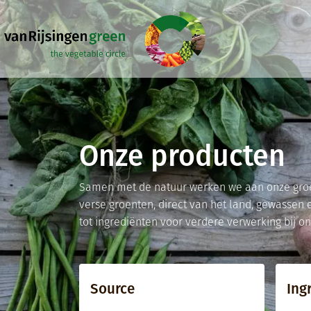
Overslaan en naar de inhoud gaan
Onze producten
Samen met de natuur werken we aan onze gro
verse groenten, direct van het land, gewassen 
tot ingrediënten voor verdere verwerking bij on
Source
Ing