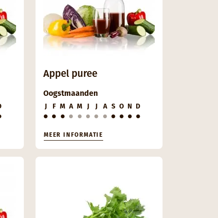
Appel puree
Oogstmaanden
D
J
F
M
A
M
J
J
A
S
O
N
D
MEER INFORMATIE