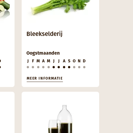
Bleekselderij
Oogstmaanden
D
J
F
M
A
M
J
J
A
S
O
N
D
MEER INFORMATIE