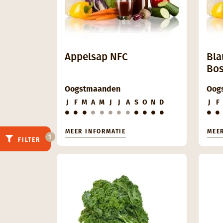
Appelsap NFC
Bla
Bos
Oogstmaanden
Oog
J
F
M
A
M
J
J
A
S
O
N
D
J
F
MEER INFORMATIE
MEE
1
FILTER