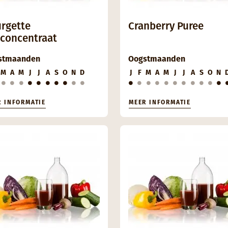
rgette
Cranberry Puree
concentraat
stmaanden
Oogstmaanden
M
A
M
J
J
A
S
O
N
D
J
F
M
A
M
J
J
A
S
O
N
R INFORMATIE
MEER INFORMATIE