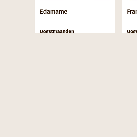
Edamame
Fra
Oogstmaanden
Oog
J
F
M
A
M
J
J
A
S
O
N
D
J
F
MEER INFORMATIE
MEE