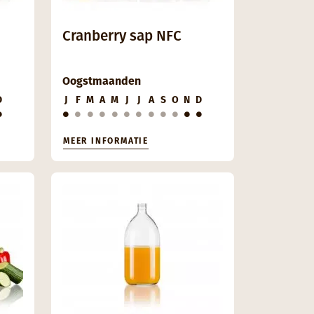
Cranberry sap NFC
Oogstmaanden
D
J
F
M
A
M
J
J
A
S
O
N
D
MEER INFORMATIE