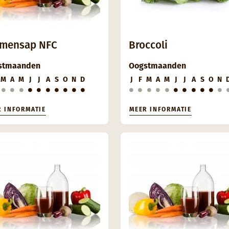
amensap NFC
Broccoli
stmaanden
Oogstmaanden
M
A
M
J
J
A
S
O
N
D
J
F
M
A
M
J
J
A
S
O
N
R INFORMATIE
MEER INFORMATIE