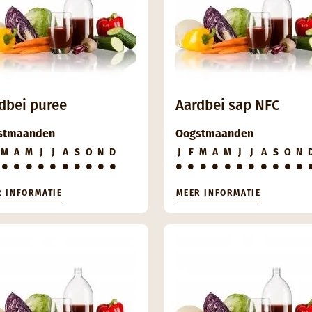
dbei puree
Aardbei sap NFC
stmaanden
Oogstmaanden
M
A
M
J
J
A
S
O
N
D
J
F
M
A
M
J
J
A
S
O
N
R INFORMATIE
MEER INFORMATIE