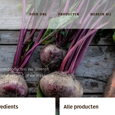
Hoofdmenu (NL)
OVER ONS
PRODUCTEN
WERKEN BIJ
enteproducten. We leveren
en/of verpakt, of we maken ze
ze klanten.
redients
Alle producten