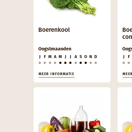
Boerenkool
Boe
con
Oogstmaanden
Oog
J
F
M
A
M
J
J
A
S
O
N
D
J
F
MEER INFORMATIE
MEE