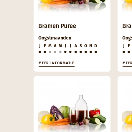
Bramen Puree
Br
Oogstmaanden
Oog
J
F
M
A
M
J
J
A
S
O
N
D
J
F
MEER INFORMATIE
MEE