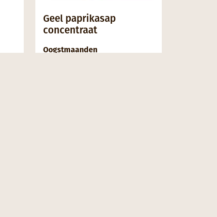
Geel paprikasap
concentraat
Oogstmaanden
D
J
F
M
A
M
J
J
A
S
O
N
D
MEER INFORMATIE