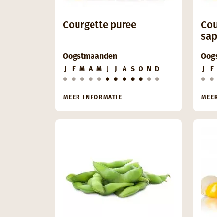
Courgette puree
Cou
sap
Oogstmaanden
Oog
J
F
M
A
M
J
J
A
S
O
N
D
J
F
MEER INFORMATIE
MEE