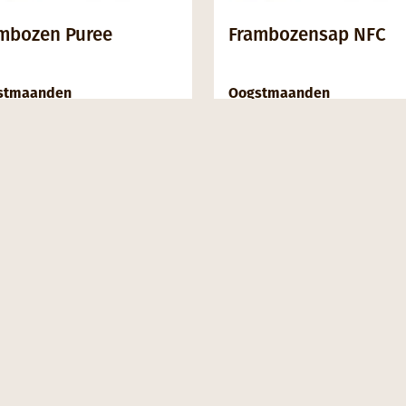
mbozen Puree
Frambozensap NFC
stmaanden
Oogstmaanden
M
A
M
J
J
A
S
O
N
D
J
F
M
A
M
J
J
A
S
O
N
R INFORMATIE
MEER INFORMATIE