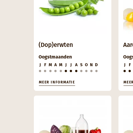
(Dop)erwten
Aar
Oogstmaanden
Oog
J
F
M
A
M
J
J
A
S
O
N
D
J
F
MEER INFORMATIE
MEE