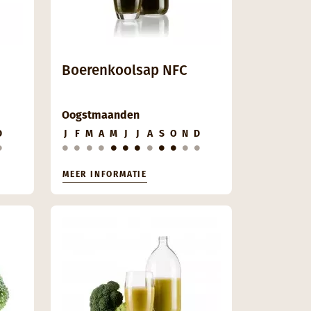
Boerenkoolsap NFC
Oogstmaanden
D
J
F
M
A
M
J
J
A
S
O
N
D
MEER INFORMATIE