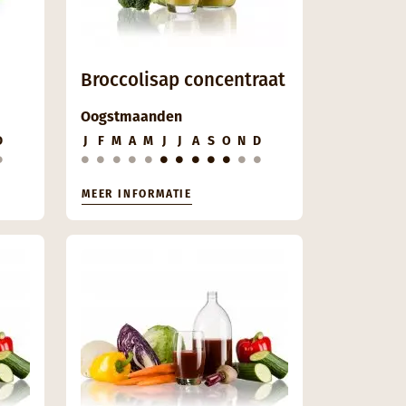
Broccolisap concentraat
Oogstmaanden
D
J
F
M
A
M
J
J
A
S
O
N
D
MEER INFORMATIE