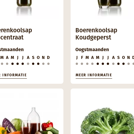
renkoolsap
Boerenkoolsap
centraat
Koudgeperst
stmaanden
Oogstmaanden
M
A
M
J
J
A
S
O
N
D
J
F
M
A
M
J
J
A
S
O
N
R INFORMATIE
MEER INFORMATIE