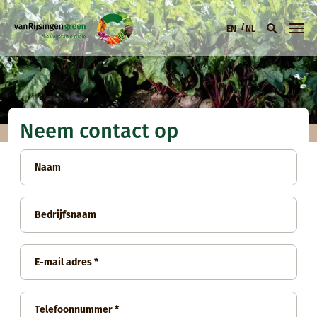
Overslaan en naar de inhoud gaan
EN
NL
Hoofdmenu (NL
Neem contact op
Naam
Bedrijfsnaam
E-mail adres
Telefoonnummer