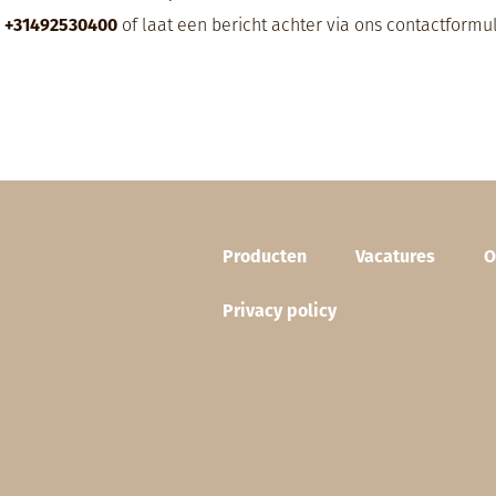
l
+31492530400
of laat een bericht achter via ons
contactformul
Footer (NL)
Producten
Vacatures
O
Privacy policy