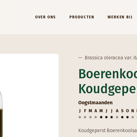
Hoofdmenu (NL)
OVER ONS
PRODUCTEN
WERKEN BIJ
—
Brassica oleracea var. it
Boerenko
Koudgepe
Oogstmaanden
J
F
M
A
M
J
J
A
S
O
N
Koudgeperst Boerenkoolsa