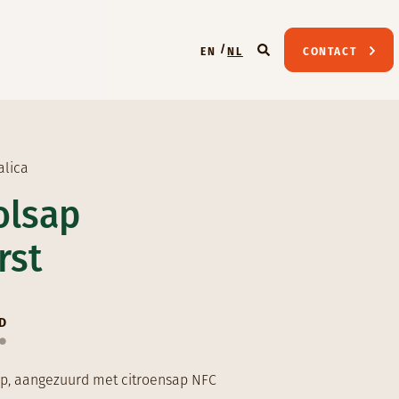
EN
NL
CONTACT
alica
olsap
rst
D
p, aangezuurd met citroensap NFC