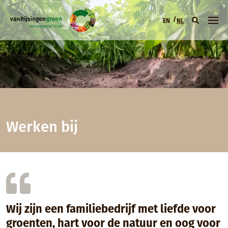
Overslaan en naar de inhoud gaan
EN
NL
Hoofdmenu (NL
Werken bij
Wij zijn een familiebedrijf met liefde voor
groenten, hart voor de natuur en oog voor