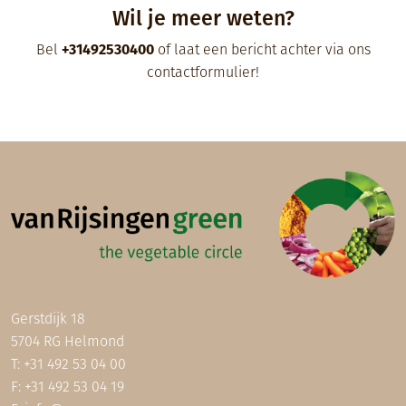
Wil je meer weten?
Bel
+31492530400
of laat een bericht achter via ons
contactformulier
!
Gerstdijk 18
5704 RG Helmond
T:
+31 492 53 04 00
F: +31 492 53 04 19