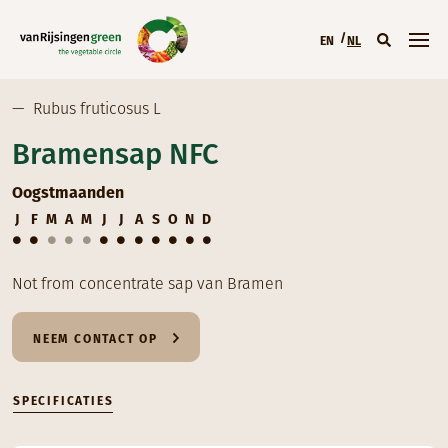
Overslaan en naar de inhoud gaan
EN
NL
Hoofdmenu (NL
—
Rubus fruticosus L
Bramensap NFC
Oogstmaanden
J
F
M
A
M
J
J
A
S
O
N
D
Not from concentrate sap van Bramen
NEEM CONTACT OP
SPECIFICATIES