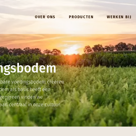
Hoofdmenu (NL)
OVER ONS
PRODUCTEN
WERKEN BIJ
ingsbodem
htbare voedingsbodem creëren
em als basis heeft een
ngengreen vinden we
an centraal in onze cultuur.