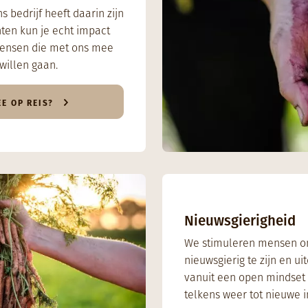
 bedrijf heeft daarin zijn
nten kun je echt impact
ensen die met ons mee
willen gaan.
EE OP REIS?
Nieuwsgierigheid
We stimuleren mensen om 
nieuwsgierig te zijn en u
vanuit een open mindse
telkens weer tot nieuwe i