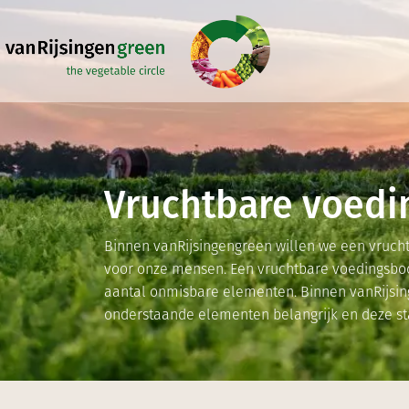
Overslaan en naar de inhoud gaan
Vruchtbare voed
Binnen vanRijsingengreen willen we een vruc
voor onze mensen. Een vruchtbare voedingsbod
aantal onmisbare elementen. Binnen vanRijsi
onderstaande elementen belangrijk en deze sta