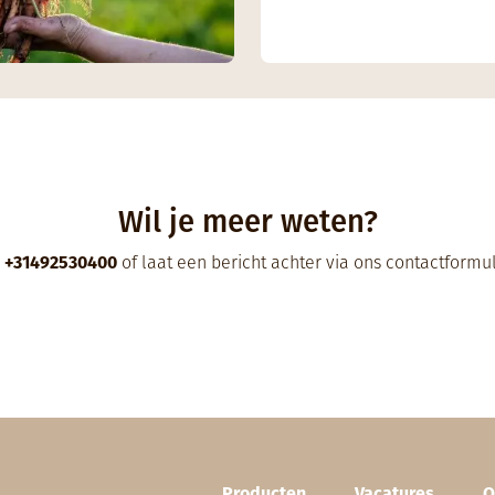
Wil je meer weten?
l
+31492530400
of laat een bericht achter via ons
contactformul
Footer (NL)
Producten
Vacatures
O