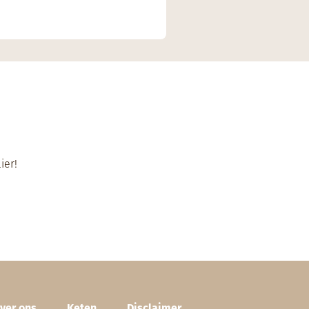
ier
!
ver ons
Keten
Disclaimer