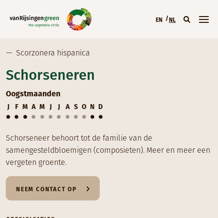
Overslaan en naar de inhoud gaan
EN
NL
Hoofdmenu (NL
—
Scorzonera hispanica
Schorseneren
Oogstmaanden
J
F
M
A
M
J
J
A
S
O
N
D
Schorseneer behoort tot de familie van de
samengesteldbloemigen (composieten). Meer en meer een
vergeten groente.
NEEM CONTACT OP