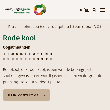
Overslaan en naar de inhoud gaan
EN
NL
Hoofdmenu (NL
—
Brassica oleracea (convar. capitata L.) var. rubra (D.C.)
Rode kool
Oogstmaanden
J
F
M
A
M
J
J
A
S
O
N
D
Rodekool, ook rode kool, is een van de belangrijkste
sluitkoolgewassen en wordt gezien als een wintergroente
pur sang. De kleur varieert per ras.
NEEM CONTACT OP